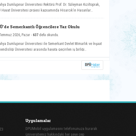
ahya Dumlupınar Üniversitesi Rektörü Prof. Dr. Süleyman Kızıltoprak,
 Hayat Üniversitesi projesi kapsamında Hisarcık’ın Hasanlar
ünde düzenlenen etkinliğe katılarak vatandaşlarla buluştu.
Ü’de Semerkantlı Öğrencilere Yaz Okulu
Temmuz 2026, Pazar -
637
defa okundu.
ahya Dumlupınar Üniversitesi ile Semerkant Devlet Mimarlık ve İnşaat
endisliği Üniversitesi arasında hayata geçirilen iş birliği
samında misafir öğrenciler yaz okulunda ağırlanıyor.
Uygulamalar
DPUMobil uygulamasını telefonunuza kurarak
Z3
üniversitemiz hakkındaki her şeye cep