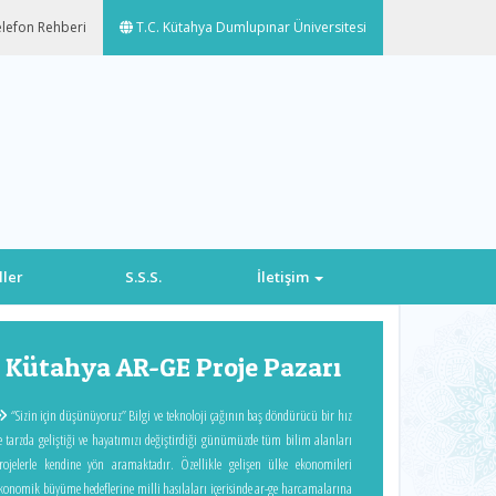
lefon Rehberi
T.C. Kütahya Dumlupınar Üniversitesi
ler
S.S.S.
İletişim
Next
Kütahya AR-GE Proje Pazarı
‘’Sizin için düşünüyoruz’’ Bilgi ve teknoloji çağının baş döndürücü bir hız
e tarzda geliştiği ve hayatımızı değiştirdiği günümüzde tüm bilim alanları
rojelerle kendine yön aramaktadır. Özellikle gelişen ülke ekonomileri
konomik büyüme hedeflerine milli hasılaları içerisinde ar-ge harcamalarına