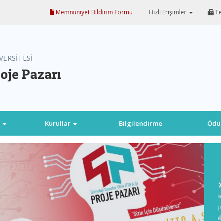
Memnuniyet Bildirim Formu
Hızlı Erişimler
Te
VERSİTESİ
oje Pazarı
u
Kurullar
Bilgilendirme
Ödül
v
p
e