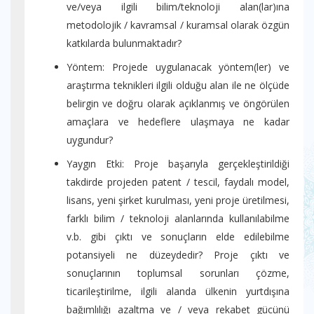
ve/veya ilgili bilim/teknoloji alan(lar)ına
metodolojik / kavramsal / kuramsal olarak özgün
katkılarda bulunmaktadır?
Yöntem: Projede uygulanacak yöntem(ler) ve
araştırma teknikleri ilgili olduğu alan ile ne ölçüde
belirgin ve doğru olarak açıklanmış ve öngörülen
amaçlara ve hedeflere ulaşmaya ne kadar
uygundur?
Yaygın Etki: Proje başarıyla gerçekleştirildiği
takdirde projeden patent / tescil, faydalı model,
lisans, yeni şirket kurulması, yeni proje üretilmesi,
farklı bilim / teknoloji alanlarında kullanılabilme
v.b. gibi çıktı ve sonuçların elde edilebilme
potansiyeli ne düzeydedir? Proje çıktı ve
sonuçlarının toplumsal sorunları çözme,
ticarileştirilme, ilgili alanda ülkenin yurtdışına
bağımlılığı azaltma ve / veya rekabet gücünü