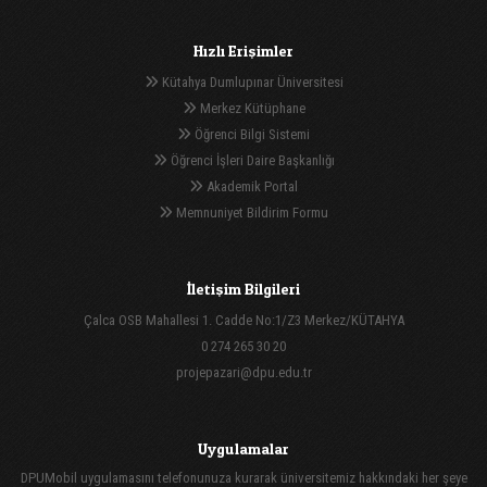
Hızlı Erişimler
Kütahya Dumlupınar Üniversitesi
Merkez Kütüphane
Öğrenci Bilgi Sistemi
Öğrenci İşleri Daire Başkanlığı
Akademik Portal
Memnuniyet Bildirim Formu
İletişim Bilgileri
Çalca OSB Mahallesi 1. Cadde No:1/Z3 Merkez/KÜTAHYA
0 274 265 30 20
projepazari@dpu.edu.tr
Uygulamalar
DPUMobil uygulamasını telefonunuza kurarak üniversitemiz hakkındaki her şeye